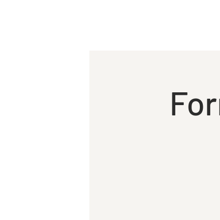
HOME
A EM
For