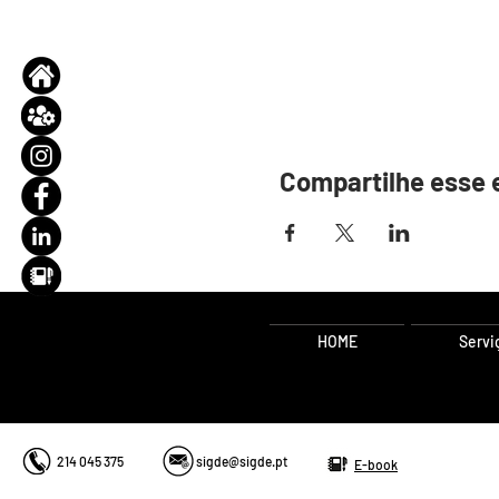
Compartilhe esse 
HOME
Servi
Consultoria de Gestã
214 045 375
sigde@sigde.pt
E-book