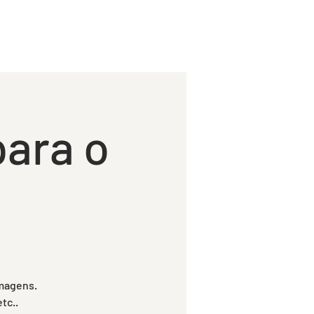
ACTOS
Mais
ara o
imagens.
tc..