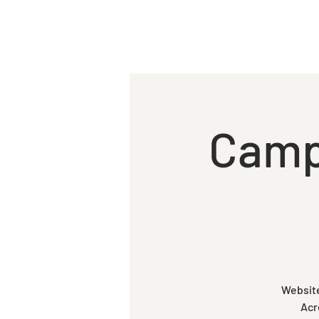
HOME
A EM
Camp
Website
Acr